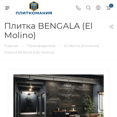
0
Плитка BENGALA (El
Molino)
—
—
—
Главная
Производители
El Molino (Испания)
Плитка BENGALA (El Molino)