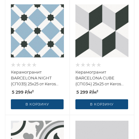
Керамогранит
Керамогранит
BARCELONA NIGHT
BARCELONA CUBE
(СП035) 25x25 от Keros
(СП034) 25x25 от Keros
Ceramica (Испания)
Ceramica (Испания)
5 299
₽
/м²
5 299
₽
/м²
В КОРЗИНУ
В КОРЗИНУ