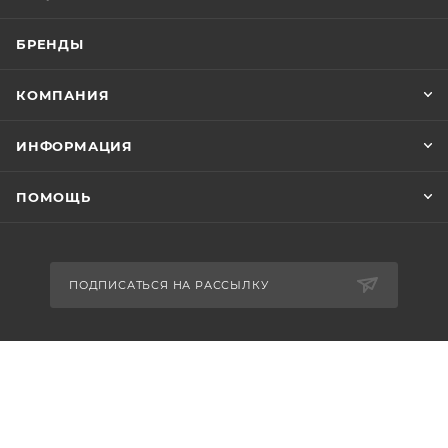
БРЕНДЫ
КОМПАНИЯ
ИНФОРМАЦИЯ
ПОМОЩЬ
ПОДПИСАТЬСЯ НА РАССЫЛКУ
8-926-503-61-65
zakaz@plitkomania.ru
Москва, Варшавское шоссе, 37А,