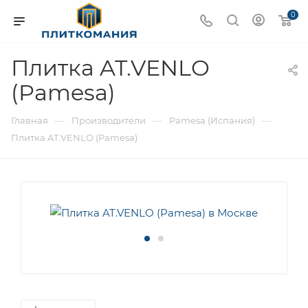
0
Плитка AT.VENLO
(Pamesa)
—
—
—
Главная
Производители
Pamesa (Испания)
Плитка AT.VENLO (Pamesa)