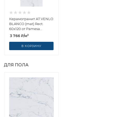
Керамогранит AT.VENLO
BLANCO (mat) Rect.
60x120 от Pamesa
(Испания)
3 766
₽
/м²
В КОРЗИНУ
ДЛЯ ПОЛА