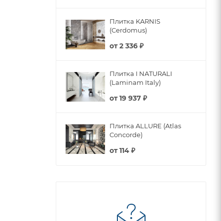
Плитка KARNIS
(Cerdomus)
от
2 336 ₽
Плитка I NATURALI
(Laminam Italy)
от
19 937 ₽
Плитка ALLURE (Atlas
Concorde)
от
114 ₽