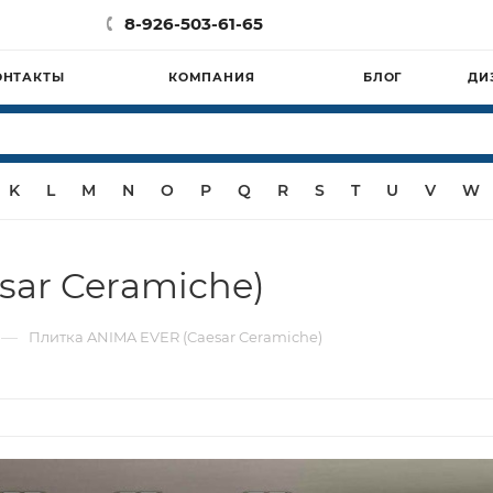
8-926-503-61-65
ОНТАКТЫ
КОМПАНИЯ
БЛОГ
ДИ
K
L
M
N
O
P
Q
R
S
T
U
V
W
sar Ceramiche)
—
Плитка ANIMA EVER (Caesar Ceramiche)