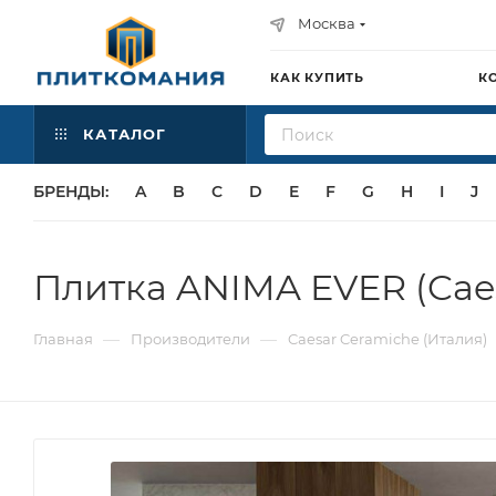
Москва
КАК КУПИТЬ
К
КАТАЛОГ
БРЕНДЫ:
A
B
C
D
E
F
G
H
I
J
Плитка ANIMA EVER (Cae
—
—
Главная
Производители
Caesar Ceramiche (Италия)