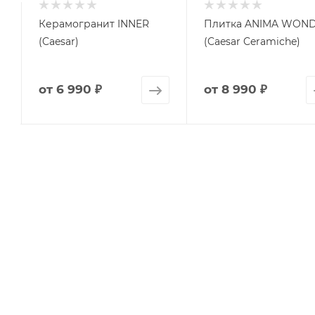
Керамогранит INNER
Плитка ANIMA WON
(Caesar)
(Caesar Ceramiche)
от
6 990 ₽
от
8 990 ₽