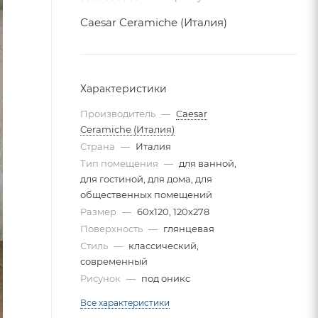
Caesar Ceramiche (Италия)
Характеристики
Производитель
—
Caesar
Ceramiche (Италия)
Страна
—
Италия
Тип помещения
—
для ванной,
для гостиной, для дома, для
общественных помещений
Размер
—
60x120, 120x278
Поверхность
—
глянцевая
Стиль
—
классический,
современный
Рисунок
—
под оникс
Все характеристики