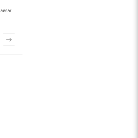
aesar
Плитка REVER (Caesar
Плитка PORTRA
Ceramiche)
(Caesar Ceramic
от
6 666 ₽
от
7 199 ₽