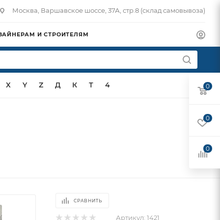
Москва, Варшавское шоссе, 37А, стр.8 (склад самовывоза)
ЗАЙНЕРАМ И СТРОИТЕЛЯМ
X
Y
Z
Д
К
Т
4
0
0
0
СРАВНИТЬ
Артикул:
1421