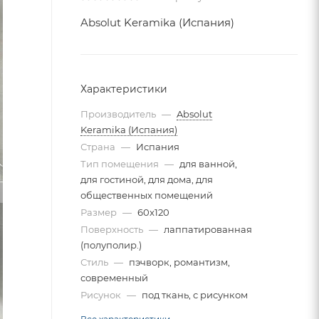
Absolut Keramika (Испания)
Характеристики
Производитель
—
Absolut
Keramika (Испания)
Страна
—
Испания
Тип помещения
—
для ванной,
для гостиной, для дома, для
общественных помещений
Размер
—
60x120
Поверхность
—
лаппатированная
(полуполир.)
Стиль
—
пэчворк, романтизм,
современный
Рисунок
—
под ткань, с рисунком