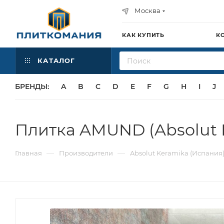
Москва
КАК КУПИТЬ
К
КАТАЛОГ
БРЕНДЫ:
A
B
C
D
E
F
G
H
I
J
Плитка AMUND (Absolut 
—
—
Главная
Производители
Absolut Keramika (Испания