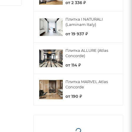
от
2 336 ₽
Плитка I NATURALI
(Laminam Italy)
от
19 937 ₽
Плитка ALLURE (Atlas
Concorde)
от
114 ₽
Плитка MARVEL Atlas
Concorde
от
190 ₽