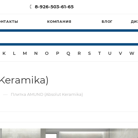
8-926-503-61-65
ОНТАКТЫ
КОМПАНИЯ
БЛОГ
ДИ
K
L
M
N
O
P
Q
R
S
T
U
V
W
Keramika)
—
)
Плитка AMUND (Absolut Keramika)