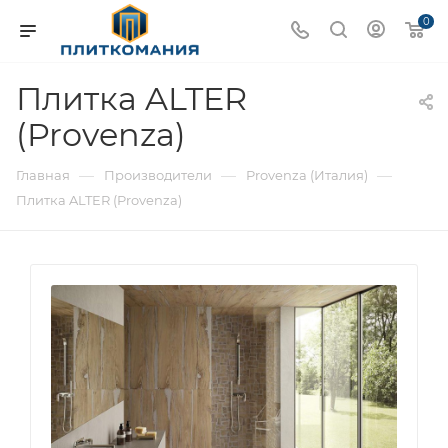
0
Плитка ALTER
(Provenza)
—
—
—
Главная
Производители
Provenza (Италия)
Плитка ALTER (Provenza)