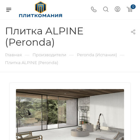
0
Плитка ALPINE
(Peronda)
—
—
—
Главная
Производители
Peronda (Испания)
Плитка ALPINE (Peronda)