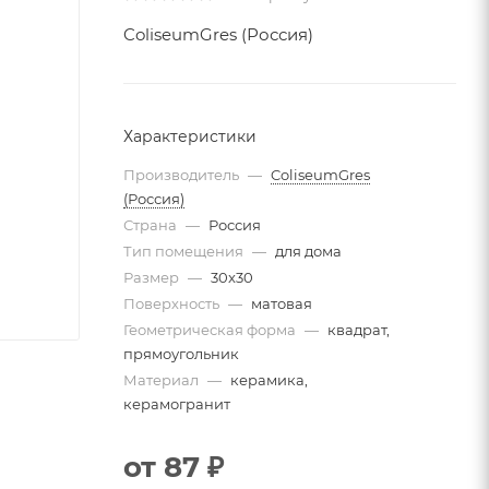
ColiseumGres (Россия)
Характеристики
Производитель
—
ColiseumGres
(Россия)
Страна
—
Россия
Тип помещения
—
для дома
Размер
—
30x30
Поверхность
—
матовая
Геометрическая форма
—
квадрат,
прямоугольник
Материал
—
керамика,
керамогранит
от
87 ₽