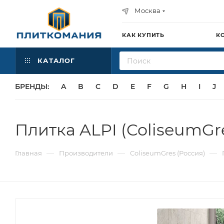
Москва
КАК КУПИТЬ
К
КАТАЛОГ
БРЕНДЫ:
A
B
C
D
E
F
G
H
I
J
Плитка ALPI (ColiseumGr
—
—
—
Главная
Производители
ColiseumGres (Россия)