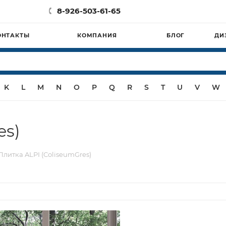
8-926-503-61-65
ОНТАКТЫ
КОМПАНИЯ
БЛОГ
ДИ
K
L
M
N
O
P
Q
R
S
T
U
V
W
es)
Плитка ALPI (ColiseumGres)