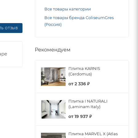
Все товары категории
Все товары бренда ColiseumGres
(Россия)
ТЬ ОТЗЫВ
Рекомендуем
аре
Плитка KARNIS
(Cerdomus)
от
2 336 ₽
Плитка I NATURALI
(Laminam Italy)
от
19 937 ₽
Плитка MARVEL X (Atlas