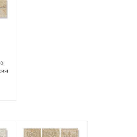
30
сия)