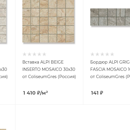
Вставка ALPI BEIGE
Бордюр ALPI GRIG
x30
INSERTO MOSAICO 30x30
FASCIA MOSAICO 1
сия)
от ColiseumGres (Россия)
от ColiseumGres (
1 410
₽
/м²
141
₽