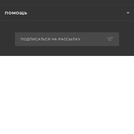
ПОМОЩЬ
ПОДПИСАТЬСЯ НА РАССЫЛКУ
8-926-503-61-65
zakaz@plitkomania.ru
Москва, Варшавское шоссе, 37А,
стр.8 (склад самовывоза)