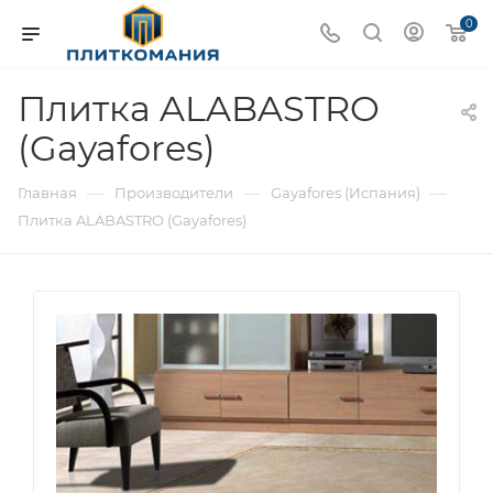
0
Плитка ALABASTRO
(Gayafores)
—
—
—
Главная
Производители
Gayafores (Испания)
Плитка ALABASTRO (Gayafores)