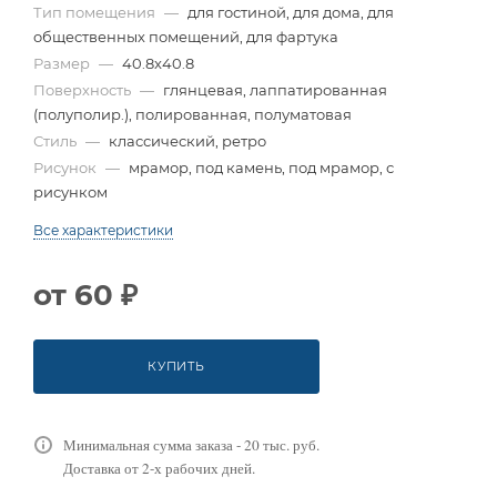
Тип помещения
—
для гостиной, для дома, для
общественных помещений, для фартука
Размер
—
40.8x40.8
Поверхность
—
глянцевая, лаппатированная
(полуполир.), полированная, полуматовая
Стиль
—
классический, ретро
Рисунок
—
мрамор, под камень, под мрамор, с
рисунком
Все характеристики
от
60 ₽
КУПИТЬ
Минимальная сумма заказа - 20 тыс. руб.
Доставка от 2-х рабочих дней.