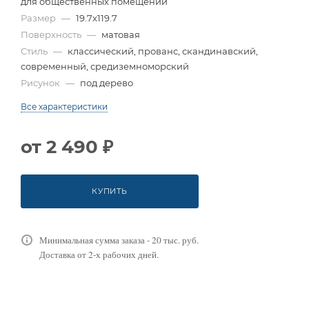
для общественных помещений
Размер
—
19.7x119.7
Поверхность
—
матовая
Стиль
—
классический, прованс, скандинавский,
современный, средиземноморский
Рисунок
—
под дерево
Все характеристики
от
2 490 ₽
КУПИТЬ
Минимальная сумма заказа - 20 тыс. руб.
Доставка от 2-х рабочих дней.