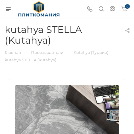
0
kutahya STELLA
(Kutahya)
—
—
—
Главная
Производители
Kutahya (Турция)
kutahya STELLA (Kutahya)