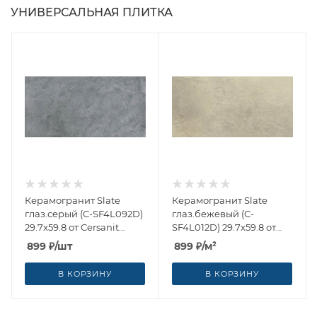
УНИВЕРСАЛЬНАЯ ПЛИТКА
Керамогранит Slate
Керамогранит Slate
глаз.серый (C-SF4L092D)
глаз.бежевый (C-
29.7x59.8 от Cersanit
SF4L012D) 29.7x59.8 от
(Россия)
Cersanit (Россия)
899
₽
/шт
899
₽
/м²
В КОРЗИНУ
В КОРЗИНУ