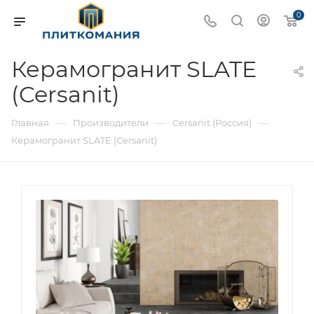
0
Керамогранит SLATE
(Cersanit)
—
—
—
Главная
Производители
Cersanit (Россия)
Керамогранит SLATE (Cersanit)