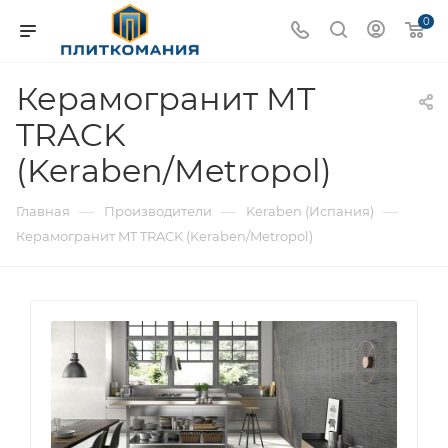
0
Керамогранит MT
TRACK
(Keraben/Metropol)
—
—
—
Главная
Производители
Keraben (Испания)
Керамогранит MT TRACK (Keraben/Metropol)