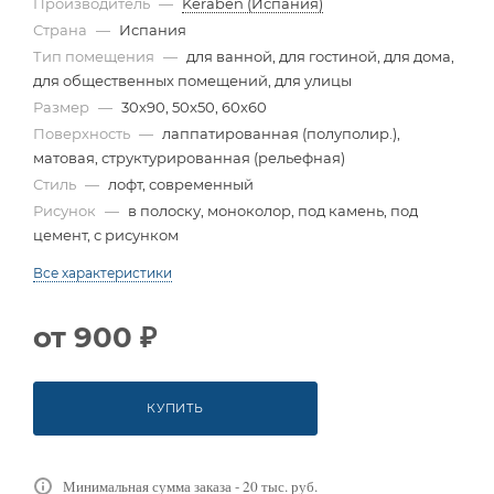
Производитель
—
Keraben (Испания)
Страна
—
Испания
Тип помещения
—
для ванной, для гостиной, для дома,
для общественных помещений, для улицы
Размер
—
30x90, 50x50, 60x60
Поверхность
—
лаппатированная (полуполир.),
матовая, структурированная (рельефная)
Стиль
—
лофт, современный
Рисунок
—
в полоску, моноколор, под камень, под
цемент, с рисунком
Все характеристики
от
900 ₽
КУПИТЬ
Минимальная сумма заказа - 20 тыс. руб.