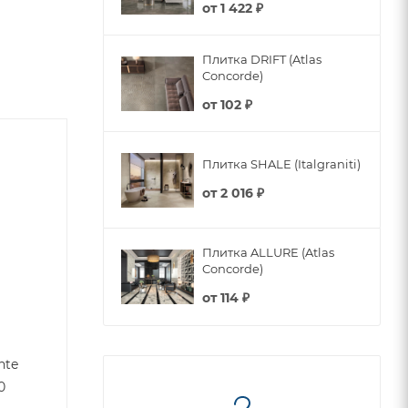
от
1 422 ₽
Плитка DRIFT (Atlas
Concorde)
от
102 ₽
Плитка SHALE (Italgraniti)
от
2 016 ₽
Плитка ALLURE (Atlas
Concorde)
от
114 ₽
nte
0