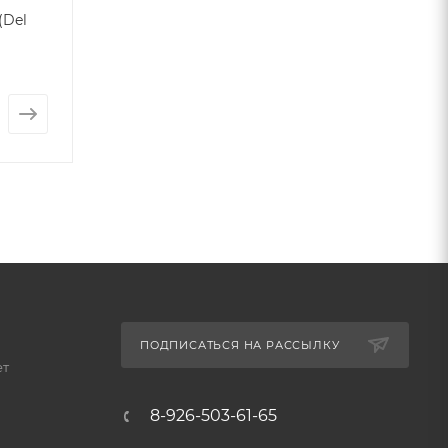
(Del
Керамогранит MONTE
Плитка BURMA 
VERDE (Del Conca)
Conca)
Арт.: 3714
Арт.: 2276
от
990 ₽
от
3 290 ₽
ПОДПИСАТЬСЯ НА РАССЫЛКУ
ет
8-926-503-61-65