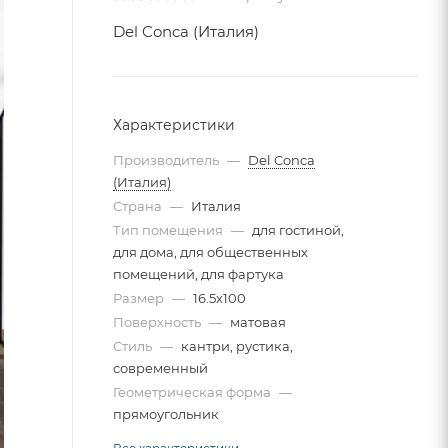
Del Conca (Италия)
Характеристики
Производитель
—
Del Conca
(Италия)
Страна
—
Италия
Тип помещения
—
для гостиной,
для дома, для общественных
помещений, для фартука
Размер
—
16.5x100
Поверхность
—
матовая
Стиль
—
кантри, рустика,
современный
Геометрическая форма
—
прямоугольник