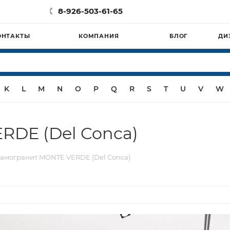
8-926-503-61-65
ОНТАКТЫ
КОМПАНИЯ
БЛОГ
ДИ
K
L
M
N
O
P
Q
R
S
T
U
V
W
RDE (Del Conca)
амогранит MONTE VERDE (Del Conca)