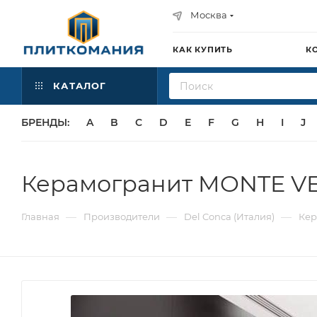
Москва
КАК КУПИТЬ
К
КАТАЛОГ
БРЕНДЫ:
A
B
C
D
E
F
G
H
I
J
Керамогранит MONTE VE
—
—
—
Главная
Производители
Del Conca (Италия)
Кер