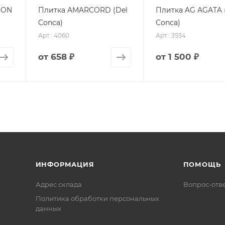
ION
Плитка AMARCORD (Del
Плитка AG AGATA 
Conca)
Conca)
Арт.: 4060
Арт.: 3934
от
658 ₽
от
1 500 ₽
ИНФОРМАЦИЯ
ПОМОЩЬ
Адрес склада
Вопрос-отв
Политика обработки персональных
данных