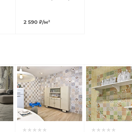
2 590
₽
/м²