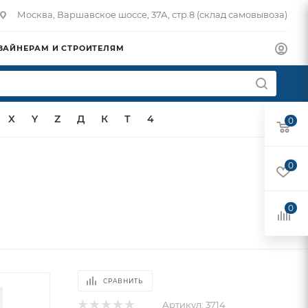
Москва, Варшавское шоссе, 37А, стр.8 (склад самовывоза)
ЗАЙНЕРАМ И СТРОИТЕЛЯМ
X
Y
Z
Д
К
Т
4
0
0
0
СРАВНИТЬ
Артикул:
3714