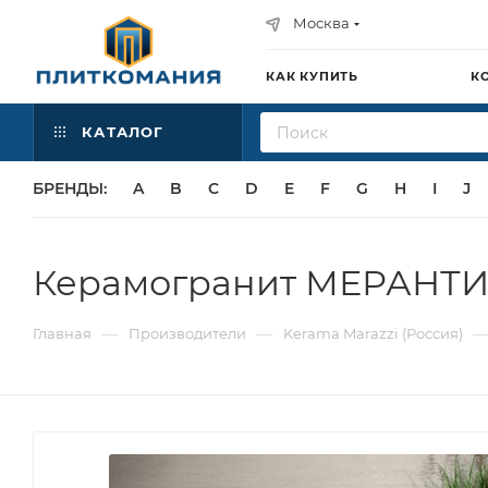
Москва
КАК КУПИТЬ
К
КАТАЛОГ
БРЕНДЫ:
A
B
C
D
E
F
G
H
I
J
Керамогранит МЕРАНТИ 
—
—
Главная
Производители
Kerama Marazzi (Россия)