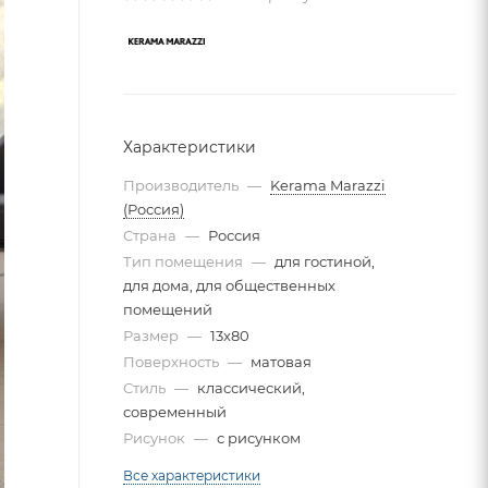
Характеристики
Производитель
—
Kerama Marazzi
(Россия)
Страна
—
Россия
Тип помещения
—
для гостиной,
для дома, для общественных
помещений
Размер
—
13x80
Поверхность
—
матовая
Стиль
—
классический,
современный
Рисунок
—
с рисунком
Все характеристики