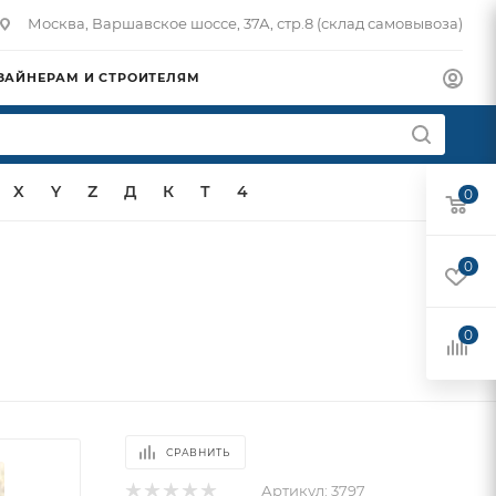
Москва, Варшавское шоссе, 37А, стр.8 (склад самовывоза)
ЗАЙНЕРАМ И СТРОИТЕЛЯМ
X
Y
Z
Д
К
Т
4
0
0
0
СРАВНИТЬ
Артикул:
3797