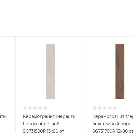
нти
Керамогранит Меранти
Керамогранит Ме
белый обрезной
беж тёмный обре
SG731500R 13x80 от
SG731700R 13x80 о