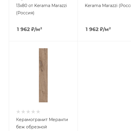
13x80 от Kerama Marazzi
Kerama Marazzi (Росс
(Россия)
1 962
₽
/м²
1 962
₽
/м²
Керамогранит Меранти
беж обрезной