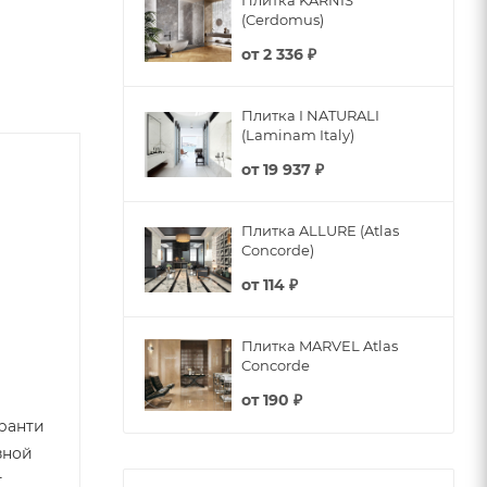
Плитка KARNIS
(Cerdomus)
от
2 336 ₽
Плитка I NATURALI
(Laminam Italy)
от
19 937 ₽
Плитка ALLURE (Atlas
Concorde)
от
114 ₽
Плитка MARVEL Atlas
Concorde
от
190 ₽
ранти
зной
т