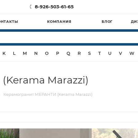
8-926-503-61-65
ОНТАКТЫ
КОМПАНИЯ
БЛОГ
ДИ
K
L
M
N
O
P
Q
R
S
T
U
V
W
(Kerama Marazzi)
—
Керамогранит МЕРАНТИ (Kerama Marazzi)