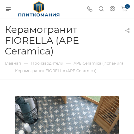
0
Керамогранит
FIORELLA (APE
Ceramica)
—
—
Главная
Производители
APE Ceramica (Испания)
—
Керамогранит FIORELLA (APE Ceramica)