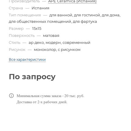
Производитель
—
APE Ceramica (Испания)
Страна
—
Испания
Тип помещения
—
для ванной, для гостиной, для дома,
для общественных помещений, для фартука
Размер
—
15x15
Поверхность
—
матовая
Стиль
—
ар деко, модерн, современный
Рисунок
—
моноколор, с рисунком
Все характеристики
По запросу
Минимальная сумма заказа - 20 тыс. руб.
Доставка от 2-х рабочих дней.