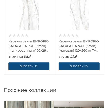
Керамогранит EMPORIO
Керамогранит EMPORIO
CALACATTA PUL. (6mm)
CALACATTA NAT. (6mm)
(полированная) 120x260
(матовая) 120x260 от TAU
от TAU Ceramica
Ceramica (Испания)
8 361.60
₽
/м²
8 700
₽
/м²
(Испания)
В КОРЗИНУ
В КОРЗИНУ
Похожие коллекции