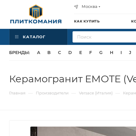
Москва
КАК КУПИТЬ
К
КАТАЛОГ
БРЕНДЫ:
A
B
C
D
E
F
G
H
I
J
Керамогранит EMOTE (Ve
—
—
—
Главная
Производители
Versace (Италия)
Керам