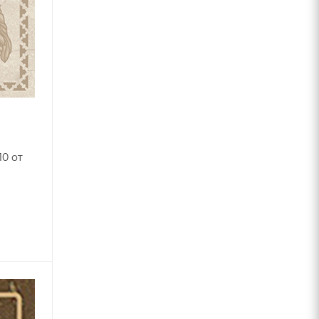
O
10 от