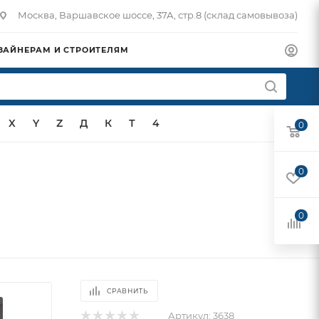
Москва, Варшавское шоссе, 37А, стр.8 (склад самовывоза)
ЗАЙНЕРАМ И СТРОИТЕЛЯМ
X
Y
Z
Д
К
Т
4
0
0
0
СРАВНИТЬ
Артикул:
3638