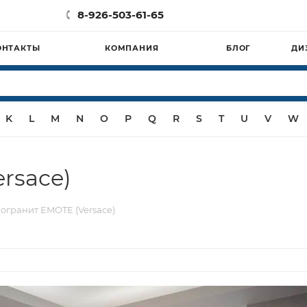
8-926-503-61-65
ОНТАКТЫ
КОМПАНИЯ
БЛОГ
ДИ
K
L
M
N
O
P
Q
R
S
T
U
V
W
rsace)
огранит EMOTE (Versace)