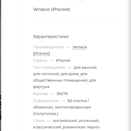
Versace (Италия)
Характеристики
Производитель
—
Versace
(Италия)
Страна
—
Италия
Тип помещения
—
для ванной,
для гостиной, для дома, для
общественных помещений, для
фартука
Размер
—
39x78
Поверхность
—
3d плитка /
объемная, лаппатированная
(полуполир.)
Стиль
—
английский, античный,
классический, романтизм, черно-