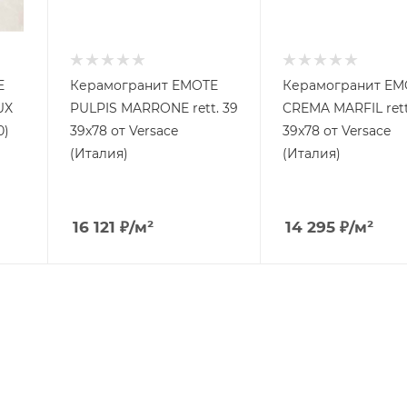
E
Керамогранит EMOTE
Керамогранит EM
UX
PULPIS MARRONE rett. 39
CREMA MARFIL rett
0)
39x78 от Versace
39x78 от Versace
(Италия)
(Италия)
16 121
₽
/м²
14 295
₽
/м²