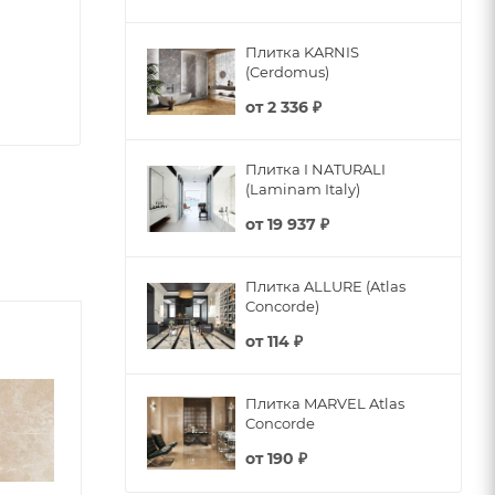
Плитка KARNIS
(Cerdomus)
от
2 336 ₽
Плитка I NATURALI
(Laminam Italy)
от
19 937 ₽
Плитка ALLURE (Atlas
Concorde)
от
114 ₽
Плитка MARVEL Atlas
Concorde
от
190 ₽