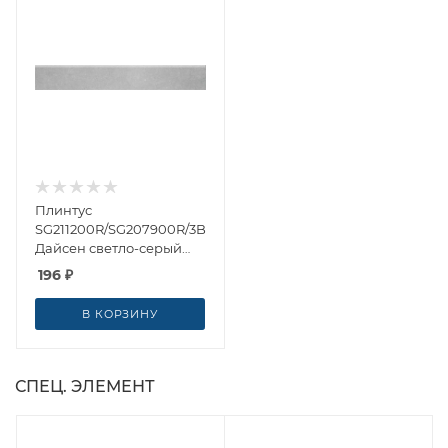
Плинтус
SG211200R/SG207900R/3BT
Дайсен светло-серый
обрезной 9.5x60 от
196
₽
Kerama Marazzi (Россия)
В КОРЗИНУ
СПЕЦ. ЭЛЕМЕНТ