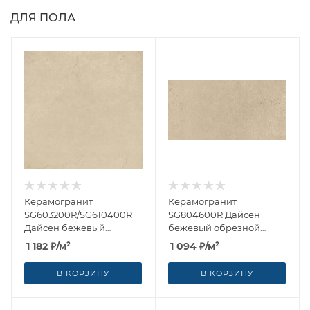
ДЛЯ ПОЛА
Керамогранит
Керамогранит
SG603200R/SG610400R
SG804600R Дайсен
Дайсен бежевый
бежевый обрезной
обрезной 60x60 от
40x80 от Kerama Marazzi
1 182
₽
/м²
1 094
₽
/м²
Kerama Marazzi (Россия)
(Россия)
В КОРЗИНУ
В КОРЗИНУ