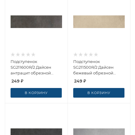
Подступенок
Подступенок
SG211600R/2 Дайсен
SG211500R/2 Дайсен
антрацит обрезной
бежевый обрезной
14.5x60 от Kerama
14.5x60 от Kerama
249
₽
249
₽
Marazzi (Россия)
Marazzi (Россия)
В КОРЗИНУ
В КОРЗИНУ