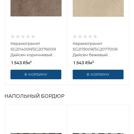
Керамогранит
Керамогранит
SG211400R/SG207600R
SG211500R/SG207700R
Дайсен коричневый
Дайсен бежевый
обрезной 30x60 от
обрезной 30x60 от
1 543
₽
/м²
1 543
₽
/м²
Kerama Marazzi (Россия)
Kerama Marazzi (Россия)
В КОРЗИНУ
В КОРЗИНУ
НАПОЛЬНЫЙ БОРДЮР