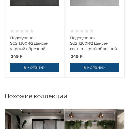
Подступенок
Подступенок
SG211300R/2 Дайсен
SG211200R/2 Дайсен
черный обрезной
светло-серый обрезной
14.5x60 от Kerama
14.5x60 от Kerama
249
₽
249
₽
Marazzi (Россия)
Marazzi (Россия)
В КОРЗИНУ
В КОРЗИНУ
Похожие коллекции