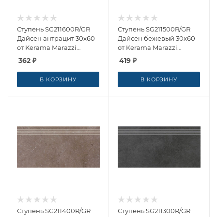
Ступень SG211600R/GR
Ступень SG211500R/GR
Дайсен антрацит 30x60
Дайсен бежевый 30x60
от Kerama Marazzi
от Kerama Marazzi
(Россия)
(Россия)
362
₽
419
₽
В КОРЗИНУ
В КОРЗИНУ
Ступень SG211400R/GR
Ступень SG211300R/GR