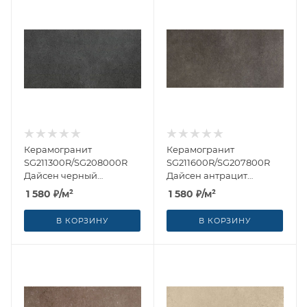
Керамогранит
Керамогранит
SG211300R/SG208000R
SG211600R/SG207800R
Дайсен черный
Дайсен антрацит
обрезной 30x60 от
обрезной 30x60 от
1 580
₽
/м²
1 580
₽
/м²
Kerama Marazzi (Россия)
Kerama Marazzi (Россия)
В КОРЗИНУ
В КОРЗИНУ