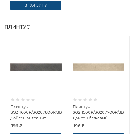
В КОРЗИНУ
ПЛИНТУС
Плинтус
Плинтус
SG211600R/SG207800R/3BT
SG211500R/SG207700R/3BT
Дайсен антрацит
Дайсен бежевый
обрезной 9.5x60 от
обрезной 9.5x60 от
196
₽
196
₽
Kerama Marazzi (Россия)
Kerama Marazzi (Россия)