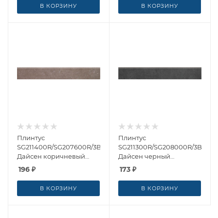
В КОРЗИНУ
В КОРЗИНУ
Плинтус
Плинтус
SG211400R/SG207600R/3BT
SG211300R/SG208000R/3BT
Дайсен коричневый
Дайсен черный
обрезной 9.5x60 от
обрезной 9.5x60 от
196
₽
173
₽
Kerama Marazzi (Россия)
Kerama Marazzi (Россия)
В КОРЗИНУ
В КОРЗИНУ