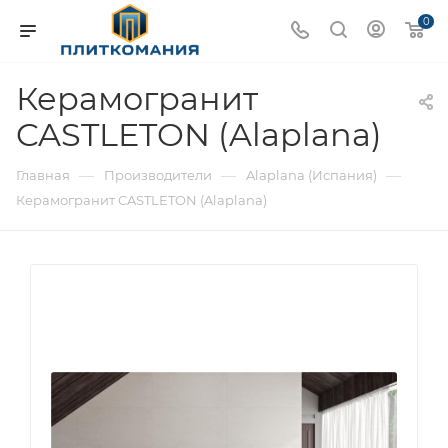
0
Керамогранит
CASTLETON (Alaplana)
—
—
—
Главная
Производители
Alaplana (Испания)
Керамогранит CASTLETON (Alaplana)