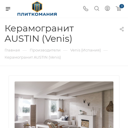
0
Керамогранит
AUSTIN (Venis)
—
—
—
Главная
Производители
Venis (Испания)
Керамогранит AUSTIN (Venis)