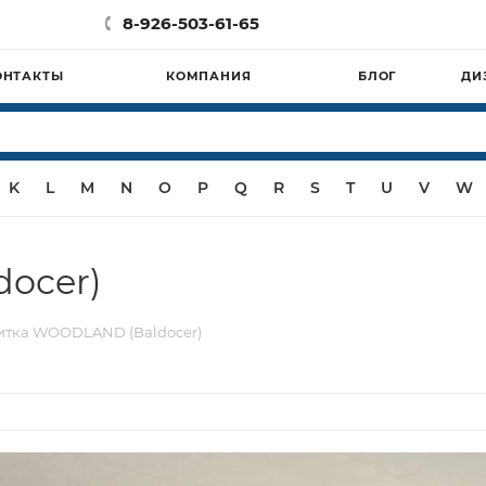
8-926-503-61-65
ОНТАКТЫ
КОМПАНИЯ
БЛОГ
ДИ
K
L
M
N
O
P
Q
R
S
T
U
V
W
ocer)
итка WOODLAND (Baldocer)