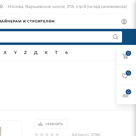
Москва, Варшавское шоссе, 37А, стр.8 (склад самовывоза)
ЗАЙНЕРАМ И СТРОИТЕЛЯМ
X
Y
Z
Д
К
Т
4
0
0
0
СРАВНИТЬ
Артикул:
3786