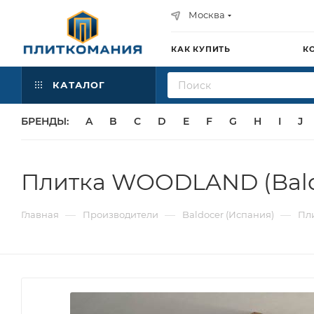
Москва
КАК КУПИТЬ
К
КАТАЛОГ
БРЕНДЫ:
A
B
C
D
E
F
G
H
I
J
Плитка WOODLAND (Bald
—
—
—
Главная
Производители
Baldocer (Испания)
Пл