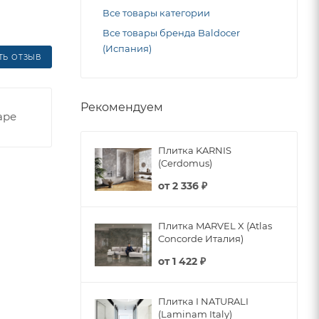
Все товары категории
Все товары бренда Baldocer
(Испания)
ТЬ ОТЗЫВ
Рекомендуем
аре
Плитка KARNIS
(Cerdomus)
от
2 336 ₽
Плитка MARVEL X (Atlas
Concorde Италия)
от
1 422 ₽
Плитка I NATURALI
(Laminam Italy)