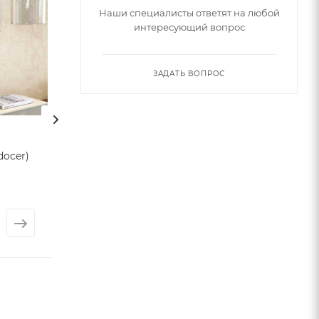
Наши специалисты ответят на любой
интересующий вопрос
ЗАДАТЬ ВОПРОС
docer)
Керамогранит
Керамогранит 
HARDWOOD (Baldocer)
(Baldocer)
Арт.: 3790
Арт.: 3789
от
3 589 ₽
от
3 589 ₽