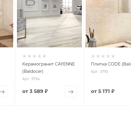
Керамогранит CAYENNE
Плитка CODE (Bal
(Baldocer)
Арт.: 3793
Арт.: 3794
от
3 589 ₽
от
5 171 ₽