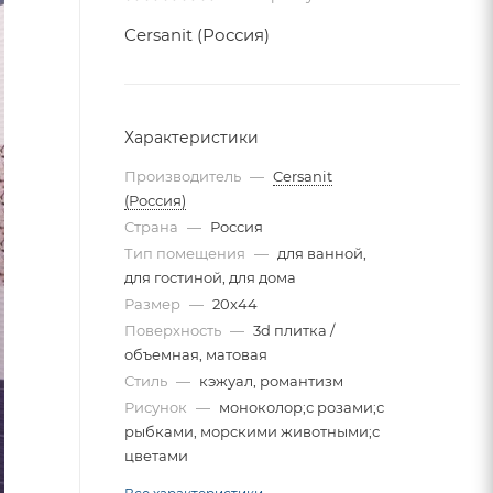
Cersanit (Россия)
Характеристики
Производитель
—
Cersanit
(Россия)
Страна
—
Россия
Тип помещения
—
для ванной,
для гостиной, для дома
Размер
—
20x44
Поверхность
—
3d плитка /
объемная, матовая
Стиль
—
кэжуал, романтизм
Рисунок
—
моноколор;с розами;с
рыбками, морскими животными;с
цветами