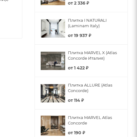
от
2 336 ₽
Плитка I NATURALI
(Laminam Italy)
от
19 937 ₽
Плитка MARVEL X (Atlas
Concorde Италия)
от
1 422 ₽
Плитка ALLURE (Atlas
Concorde)
от
114 ₽
Плитка MARVEL Atlas
Concorde
от
190 ₽