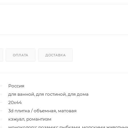
ОПЛАТА
ДОСТАВКА
Россия
для ванной, для гостиной, для дома
20x44
3d плитка / объемная, матовая
кэжуал, романтизм
моноколор;с розами;с рыбками, морскими животны