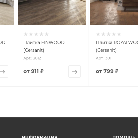
OD
Плитка FINWOOD
Плитка ROYALW
(Cersanit)
(Cersanit)
Арт.: 3012
Арт.: 3011
от
911 ₽
от
799 ₽
ИНФОРМАЦИЯ
ПОМОЩЬ