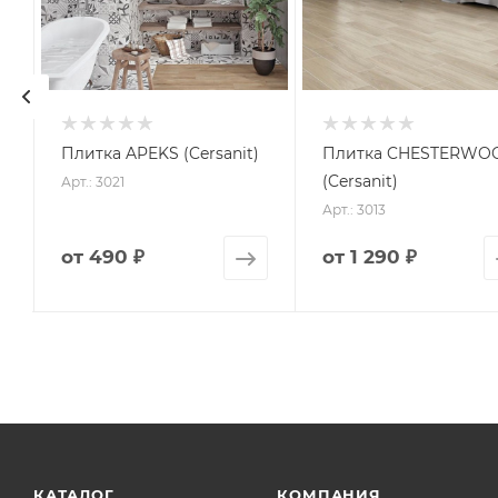
Плитка APEKS (Cersanit)
Плитка CHESTERWO
(Cersanit)
Арт.: 3021
Арт.: 3013
от
490 ₽
от
1 290 ₽
КАТАЛОГ
КОМПАНИЯ