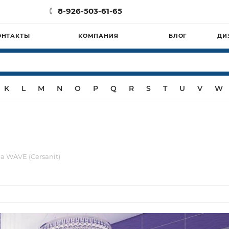
8-926-503-61-65
ОНТАКТЫ
КОМПАНИЯ
БЛОГ
ДИ
K
L
M
N
O
P
Q
R
S
T
U
V
W
а WAVE (Cersanit)