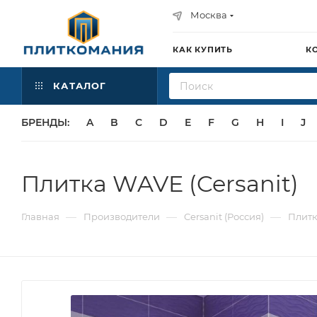
Москва
КАК КУПИТЬ
К
КАТАЛОГ
БРЕНДЫ:
A
B
C
D
E
F
G
H
I
J
Плитка WAVE (Cersanit)
—
—
—
Главная
Производители
Cersanit (Россия)
Плитк