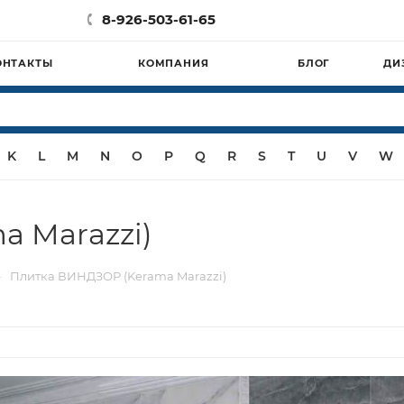
8-926-503-61-65
ОНТАКТЫ
КОМПАНИЯ
БЛОГ
ДИ
K
L
M
N
O
P
Q
R
S
T
U
V
W
 Marazzi)
—
Плитка ВИНДЗОР (Kerama Marazzi)