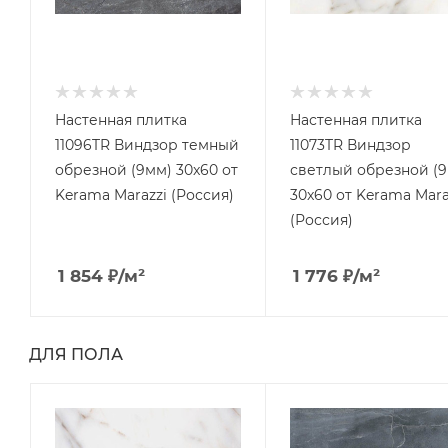
Настенная плитка
Настенная плитка
11096TR Виндзор темный
11073TR Виндзор
обрезной (9мм) 30x60 от
светлый обрезной (
Kerama Marazzi (Россия)
30x60 от Kerama Mara
(Россия)
1 854
₽
/м²
1 776
₽
/м²
ДЛЯ ПОЛА