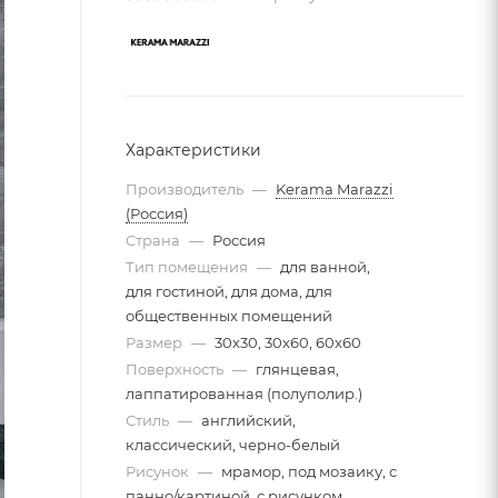
Характеристики
Производитель
—
Kerama Marazzi
(Россия)
Страна
—
Россия
Тип помещения
—
для ванной,
для гостиной, для дома, для
общественных помещений
Размер
—
30x30, 30x60, 60x60
Поверхность
—
глянцевая,
лаппатированная (полуполир.)
Стиль
—
английский,
классический, черно-белый
Рисунок
—
мрамор, под мозаику, с
панно/картиной, с рисунком