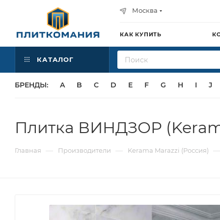
Москва
КАК КУПИТЬ
К
КАТАЛОГ
БРЕНДЫ:
A
B
C
D
E
F
G
H
I
J
Плитка ВИНДЗОР (Kerama
—
—
Главная
Производители
Kerama Marazzi (Россия)