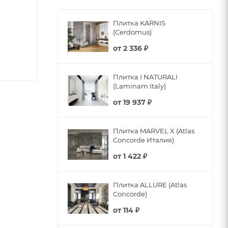
Плитка KARNIS
(Cerdomus)
от
2 336 ₽
Плитка I NATURALI
(Laminam Italy)
от
19 937 ₽
Плитка MARVEL X (Atlas
Concorde Италия)
от
1 422 ₽
Плитка ALLURE (Atlas
Concorde)
от
114 ₽