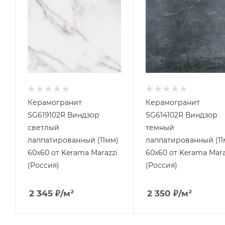
Керамогранит
Керамогранит
SG619102R Виндзор
SG614102R Виндзор
светлый
темный
лаппатированный (11мм)
лаппатированный (11
60x60 от Kerama Marazzi
60x60 от Kerama Mara
(Россия)
(Россия)
2 345
₽
/м²
2 350
₽
/м²