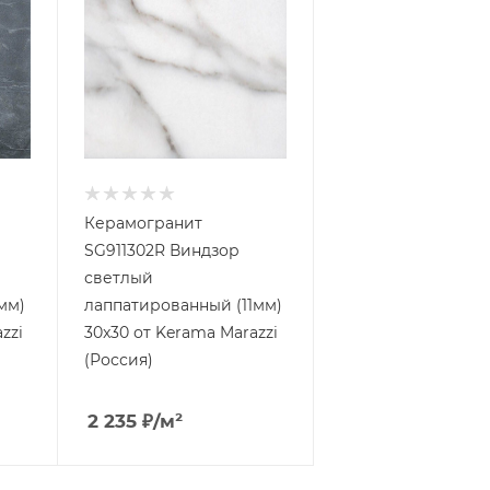
Керамогранит
SG911302R Виндзор
светлый
мм)
лаппатированный (11мм)
zzi
30x30 от Kerama Marazzi
(Россия)
2 235
₽
/м²