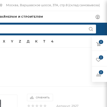
Москва, Варшавское шоссе, 37А, стр.8 (склад самовывоза)
ЗАЙНЕРАМ И СТРОИТЕЛЯМ
X
Y
Z
Д
К
Т
4
0
0
0
СРАВНИТЬ
Артикул:
2927