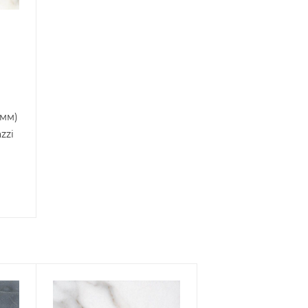
9мм)
zzi