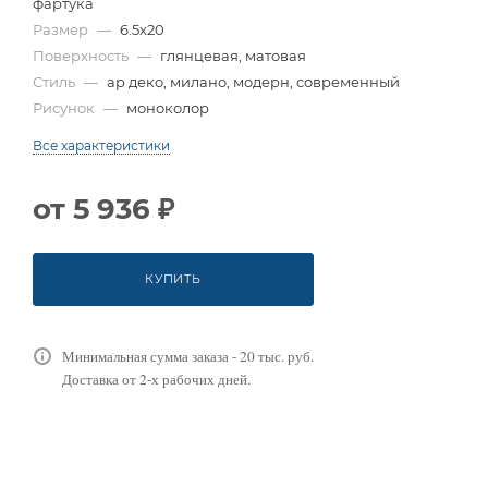
фартука
Размер
—
6.5x20
Поверхность
—
глянцевая, матовая
Стиль
—
ар деко, милано, модерн, современный
Рисунок
—
моноколор
Все характеристики
от
5 936 ₽
КУПИТЬ
Минимальная сумма заказа - 20 тыс. руб.
Доставка от 2-х рабочих дней.