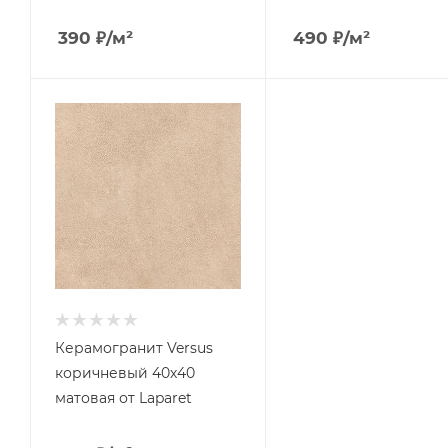
390
₽
/м²
490
₽
/м²
Керамогранит Versus
коричневый 40х40
матовая от Laparet