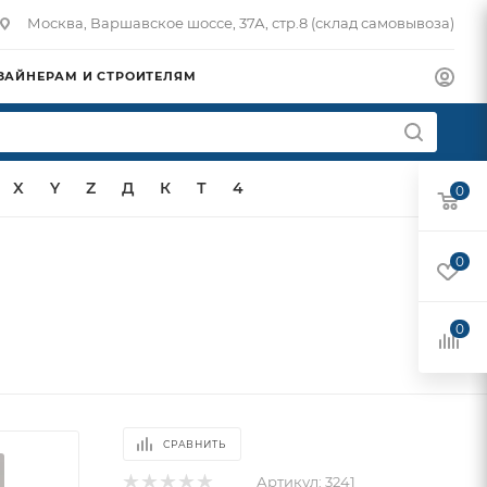
Москва, Варшавское шоссе, 37А, стр.8 (склад самовывоза)
ЗАЙНЕРАМ И СТРОИТЕЛЯМ
X
Y
Z
Д
К
Т
4
0
0
0
СРАВНИТЬ
Артикул:
3241