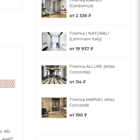
Плитка KARNIS
(Cerdomus)
от
2 336 ₽
Плитка I NATURALI
(Laminam Italy)
от
19 937 ₽
Плитка ALLURE (Atlas
Concorde)
от
114 ₽
Плитка MARVEL Atlas
Concorde
от
190 ₽
c 46-
й 4х40