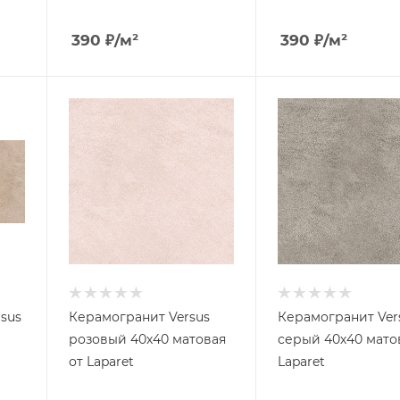
390
₽
/м²
390
₽
/м²
rsus
Керамогранит Versus
Керамогранит Ver
розовый 40х40 матовая
серый 40х40 мато
от Laparet
Laparet