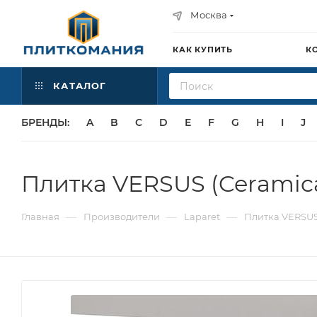
Москва
КАК КУПИТЬ
К
КАТАЛОГ
БРЕНДЫ:
A
B
C
D
E
F
G
H
I
J
Плитка VERSUS (Ceramica
—
—
—
Главная
Производители
Laparet
Плитка VERSUS 