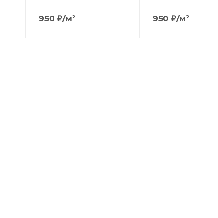
950
₽
/м²
950
₽
/м²