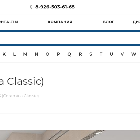
8-926-503-61-65
ОНТАКТЫ
КОМПАНИЯ
БЛОГ
ДИ
K
L
M
N
O
P
Q
R
S
T
U
V
W
 Classic)
(Ceramica Classic)