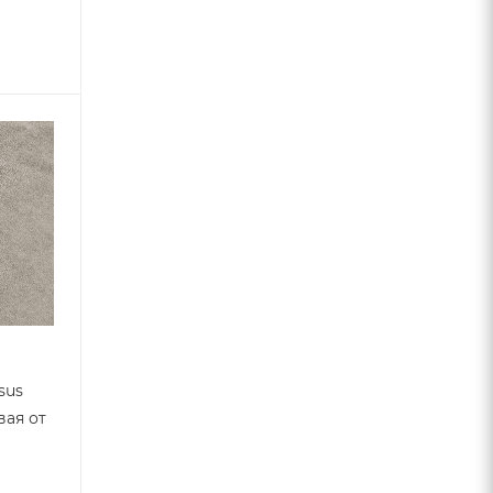
sus
вая от