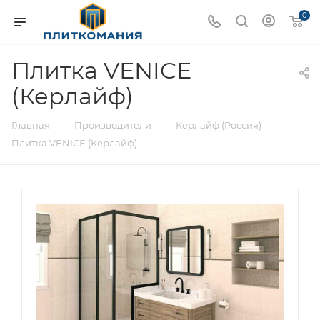
0
Плитка VENICE
(Керлайф)
—
—
—
Главная
Производители
Керлайф (Россия)
Плитка VENICE (Керлайф)