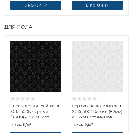
В КОРЗИНУ
В КОРЗИНУ
ДЛЯ ПОЛА
Керамогранит Уайтхолл
Керамогранит Уайтхолл
SG151500N черный
SG151400N белый (8.3мм)
(8.3мм) 40.2x40.2 от
40.2x40.2 от Kerama
Kerama Marazzi (Россия)
Marazzi (Россия)
1 224
₽
/м²
1 224
₽
/м²