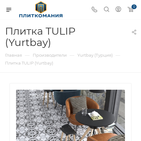
0
Плитка TULIP
(Yurtbay)
—
—
—
Главная
Производители
Yurtbay (Турция)
Плитка TULIP (Yurtbay)