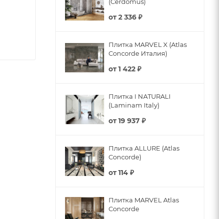
(Cerdomus)
от
2 336 ₽
Плитка MARVEL X (Atlas
Concorde Италия)
от
1 422 ₽
Плитка I NATURALI
(Laminam Italy)
от
19 937 ₽
Плитка ALLURE (Atlas
Concorde)
от
114 ₽
Плитка MARVEL Atlas
Concorde