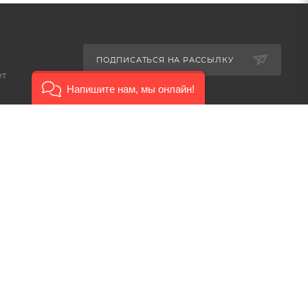
ПОДПИСАТЬСЯ НА РАССЫЛКУ
ет
Напишите нам, мы онлайн!
8-926-503-61-65
zakaz@plitkomania.ru
Москва, Варшавское шоссе,
37А, стр.8 (склад самовывоза)