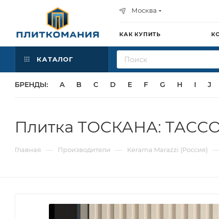
Москва
КАК КУПИТЬ
К
КАТАЛОГ
БРЕНДЫ:
A
B
C
D
E
F
G
H
I
J
Плитка ТОСКАНА: ТАССО 
—
—
Главная
Производители
Kerama Marazzi (Россия)