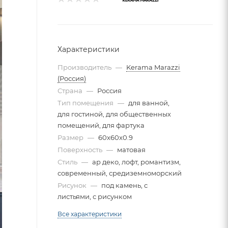
Характеристики
Производитель
—
Kerama Marazzi
(Россия)
Страна
—
Россия
Тип помещения
—
для ванной,
для гостиной, для общественных
помещений, для фартука
Размер
—
60x60x0.9
Поверхность
—
матовая
Стиль
—
ар деко, лофт, романтизм,
современный, средиземноморский
Рисунок
—
под камень, с
листьями, с рисунком
Все характеристики