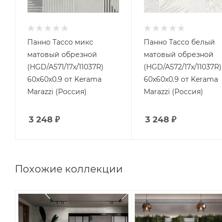
Панно Тассо микс
Панно Тассо белый
матовый обрезной
матовый обрезной
(HGD/A571/17x/11037R)
(HGD/A572/17x/11037R)
60x60x0.9 от Kerama
60x60x0.9 от Kerama
Marazzi (Россия)
Marazzi (Россия)
3 248
₽
3 248
₽
Похожие коллекции