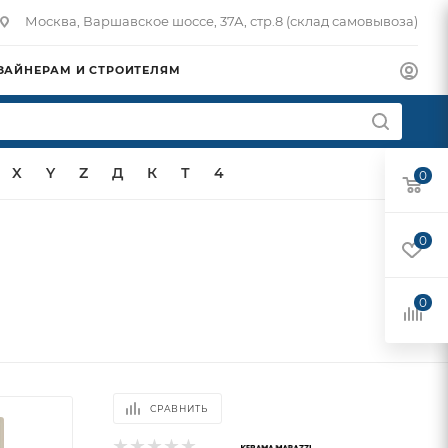
Москва, Варшавское шоссе, 37А, стр.8 (склад самовывоза)
ЗАЙНЕРАМ И СТРОИТЕЛЯМ
X
Y
Z
Д
К
Т
4
0
0
0
СРАВНИТЬ