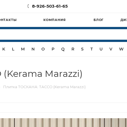
8-926-503-61-65
ОНТАКТЫ
КОМПАНИЯ
БЛОГ
ДИ
K
L
M
N
O
P
Q
R
S
T
U
V
W
(Kerama Marazzi)
—
Плитка ТОСКАНА: ТАССО (Kerama Marazzi)