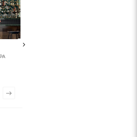
РА
Плитка ПРО
Плитка САНТА
ЛАЙМСТОУН (Kerama
(Kerama Marazzi
Marazzi)
Арт.: 1867
Арт.: 1868
от
168 ₽
от
488 ₽