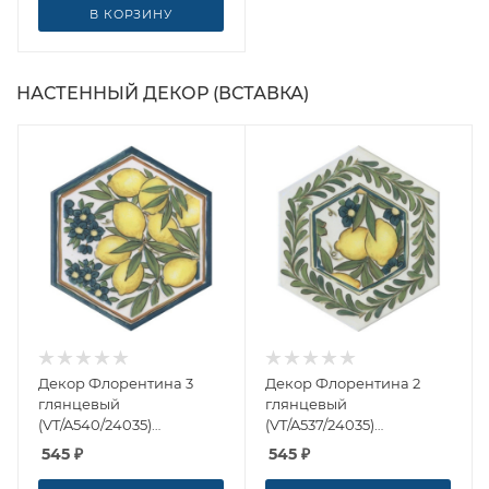
В КОРЗИНУ
НАСТЕННЫЙ ДЕКОР (ВСТАВКА)
Декор Флорентина 3
Декор Флорентина 2
глянцевый
глянцевый
(VT/A540/24035)
(VT/A537/24035)
20x23.1x0.69 от Kerama
20x23.1x0.69 от Kerama
545
₽
545
₽
Marazzi (Россия)
Marazzi (Россия)