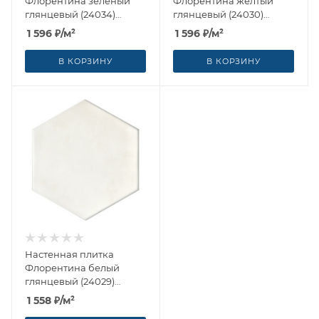
Флорентина зелёный
Флорентина жёлтый
глянцевый (24034)
глянцевый (24030)
20x23.1x0.69 от Kerama
20x23.1x0.69 от Kerama
1 596
₽
/м²
1 596
₽
/м²
Marazzi (Россия)
Marazzi (Россия)
В КОРЗИНУ
В КОРЗИНУ
Настенная плитка
Флорентина белый
глянцевый (24029)
20x23.1x0.69 от Kerama
1 558
₽
/м²
Marazzi (Россия)