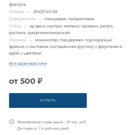
фартука
Размер
—
20x23.1x0.69
Поверхность
—
глянцевая, полуматовая
Стиль
—
ар деко, кантри, милано, прованс, ретро,
рустика, средиземноморский
Рисунок
—
моноколор, под дерево, под изразцы/
фрески, с листьями, состаренная (рустик), с фруктами и
едой, с цветами
Все характеристики
от
500 ₽
КУПИТЬ
Минимальная сумма заказа - 20 тыс. руб.
Доставка от 2-х рабочих дней.