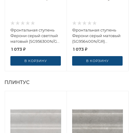
Фронтальная ступень
Фронтальная ступень
Ферони серый светлый
Ферони серый матовый
матовый (SG956300N/GR)
(SG956400N/GR)
30x30x0.8 от Kerama
30x30x0.8 от Kerama
1 073
₽
1 073
₽
Marazzi (Россия)
Marazzi (Россия)
В КОРЗИНУ
В КОРЗИНУ
ПЛИНТУС