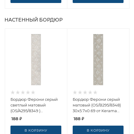
НАСТЕННЫЙ БОРДЮР
Бордюр Ферони серый
Бордюр Ферони серый
светлый матовый
матовый (OS/B295/8348)
(OS/A295/8349 )
30x5.7x0.69 от Kerama
30x5.7x0.69 от Kerama
Marazzi (Россия)
188
₽
188
₽
Marazzi (Россия)
В КОРЗИНУ
В КОРЗИНУ