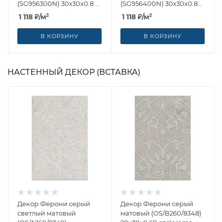
(SG956300N) 30x30x0.8 от
(SG956400N) 30x30x0.8
Kerama Marazzi (Россия)
от Kerama Marazzi
1 118
₽
/м²
1 118
₽
/м²
(Россия)
В КОРЗИНУ
В КОРЗИНУ
НАСТЕННЫЙ ДЕКОР (ВСТАВКА)
Декор Ферони серый
Декор Ферони серый
светлый матовый
матовый (OS/B260/8348)