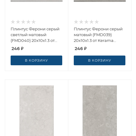
Плинтус Ферони серый
Плинтус Ферони серый
светлый матовый
матовый (FMD039)
(FMD040) 20x10x1.3 от
20x10x1.3 от Kerama
Kerama Marazzi (Россия)
Marazzi (Россия)
246
₽
246
₽
В КОРЗИНУ
В КОРЗИНУ