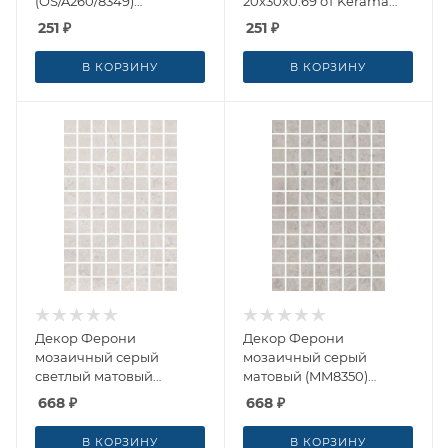
(OS/A260/8349)
20x30x0.69 от Kerama
20x30x0.69 от Kerama
Marazzi (Россия)
251
₽
251
₽
Marazzi (Россия)
В КОРЗИНУ
В КОРЗИНУ
Декор Ферони
Декор Ферони
мозаичный серый
мозаичный серый
светлый матовый
матовый (MM8350)
(MM8351) 20x30x0.69 от
20x30x0.69 от Kerama
668
₽
668
₽
Kerama Marazzi (Россия)
Marazzi (Россия)
В КОРЗИНУ
В КОРЗИНУ