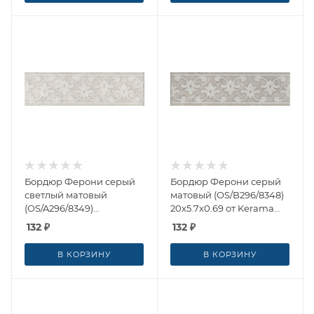
Бордюр Ферони серый
Бордюр Ферони серый
светлый матовый
матовый (OS/B296/8348)
(OS/A296/8349)
20x5.7x0.69 от Kerama
20x5.7x0.69 от Kerama
Marazzi (Россия)
132
₽
132
₽
Marazzi (Россия)
В КОРЗИНУ
В КОРЗИНУ