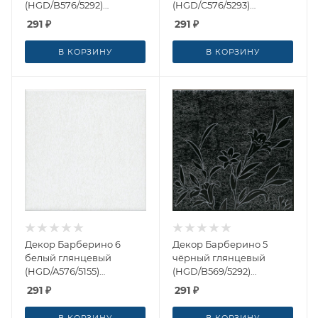
(HGD/B576/5292)
(HGD/C576/5293)
20x20x0.69 от Kerama
20x20x0.69 от Kerama
291
₽
291
₽
Marazzi (Россия)
Marazzi (Россия)
В КОРЗИНУ
В КОРЗИНУ
Декор Барберино 6
Декор Барберино 5
белый глянцевый
чёрный глянцевый
(HGD/A576/5155)
(HGD/B569/5292)
20x20x0.69 от Kerama
20x20x0.69 от Kerama
291
₽
291
₽
Marazzi (Россия)
Marazzi (Россия)