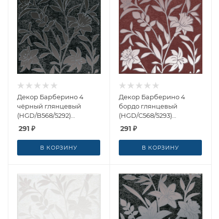
Декор Барберино 4
Декор Барберино 4
чёрный глянцевый
бордо глянцевый
(HGD/B568/5292)
(HGD/C568/5293)
20x20x0.69 от Kerama
20x20x0.69 от Kerama
291
₽
291
₽
Marazzi (Россия)
Marazzi (Россия)
В КОРЗИНУ
В КОРЗИНУ