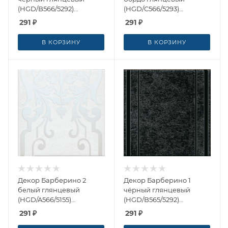
(HGD/B566/5292)
(HGD/C566/5293)
20x20x0.69 от Kerama
20x20x0.69 от Kerama
291
₽
291
₽
Marazzi (Россия)
Marazzi (Россия)
В КОРЗИНУ
В КОРЗИНУ
Декор Барберино 2
Декор Барберино 1
белый глянцевый
чёрный глянцевый
(HGD/A566/5155)
(HGD/B565/5292)
20x20x0.69 от Kerama
20x20x0.69 от Kerama
291
₽
291
₽
Marazzi (Россия)
Marazzi (Россия)