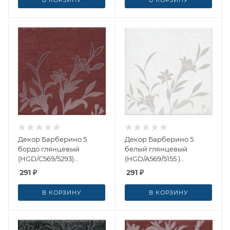
В КОРЗИНУ
В КОРЗИНУ
Декор Барберино 5
Декор Барберино 5
бордо глянцевый
белый глянцевый
(HGD/C569/5293)
(HGD/A569/5155 )
20x20x0.69 от Kerama
20x20x0.69 от Kerama
291
₽
291
₽
Marazzi (Россия)
Marazzi (Россия)
В КОРЗИНУ
В КОРЗИНУ