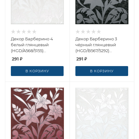
Декор Барберино 4
Декор Барберино 3
белый глянцевый
чёрный глянцевый
(HGD/A568/5155)
(HGD/B567/5292)
20x20x0.69 от Kerama
20x20x0.69 от Kerama
291
₽
291
₽
Marazzi (Россия)
Marazzi (Россия)
В КОРЗИНУ
В КОРЗИНУ