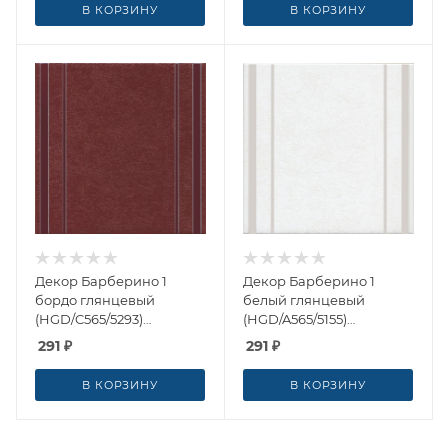
В КОРЗИНУ
В КОРЗИНУ
Декор Барберино 1
Декор Барберино 1
бордо глянцевый
белый глянцевый
(HGD/C565/5293)
(HGD/A565/5155)
20x20x0.69 от Kerama
20x20x0.69 от Kerama
291
₽
291
₽
Marazzi (Россия)
Marazzi (Россия)
В КОРЗИНУ
В КОРЗИНУ