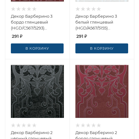
Декор Барберино 3
Декор Барберино 3
бордо глянцевый
белый глянцевый
(HGD/C567/5293)
(HGD/A567/5155)
20x20x0.69 от Kerama
20x20x0.69 от Kerama
291
₽
291
₽
Marazzi (Россия)
Marazzi (Россия)
В КОРЗИНУ
В КОРЗИНУ
Декор Барберино 2
Декор Барберино 2
чёрный глянцевый
бордо глянцевый