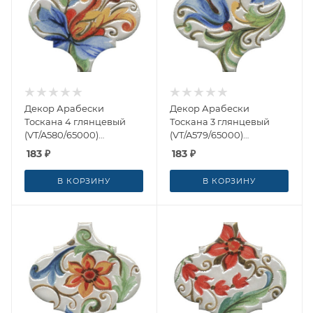
Декор Арабески
Декор Арабески
Тоскана 4 глянцевый
Тоскана 3 глянцевый
(VT/A580/65000)
(VT/A579/65000)
6.5x6.5x0.7 от Kerama
6.5x6.5x0.7 от Kerama
183
₽
183
₽
Marazzi (Россия)
Marazzi (Россия)
В КОРЗИНУ
В КОРЗИНУ