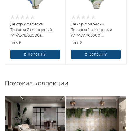
Декор Арабески
Декор Арабески
Тоскана 2 глянцевый
Тоскана 1 глянцевый
(VT/A578/65000)
(VT/A577/65000)
6.5x6.5x0.7 от Kerama
6.5x6.5x0.7 от Kerama
183
₽
183
₽
Marazzi (Россия)
Marazzi (Россия)
В КОРЗИНУ
В КОРЗИНУ
Похожие коллекции