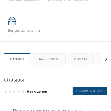
Цена действительна только для интернет-магазина.
Бонусы за покупки
ОТЗЫВЫ
КАК КУПИТЬ
ОПЛАТА
ДОС
Отзывы
Нет оценок
ОСТАВИТЬ ОТЗЫВ
Помогите другим пользователям с