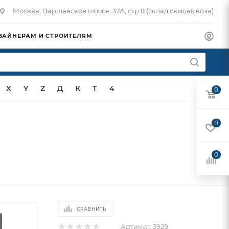
Москва, Варшавское шоссе, 37А, стр.8 (склад самовывоза)
ЗАЙНЕРАМ И СТРОИТЕЛЯМ
X
Y
Z
Д
К
Т
4
0
0
0
СРАВНИТЬ
Артикул:
3929