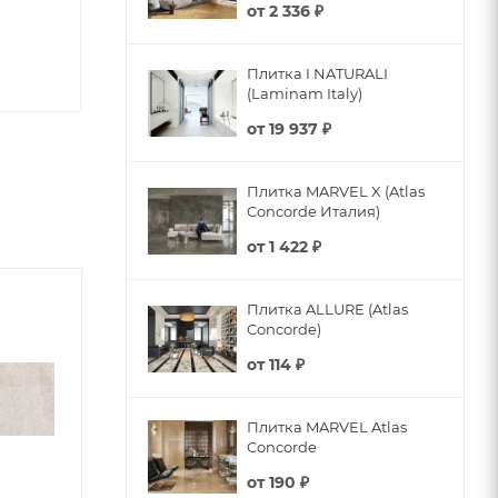
от
2 336 ₽
Плитка I NATURALI
(Laminam Italy)
от
19 937 ₽
Плитка MARVEL X (Atlas
Concorde Италия)
от
1 422 ₽
Плитка ALLURE (Atlas
Concorde)
от
114 ₽
Плитка MARVEL Atlas
Concorde
от
190 ₽