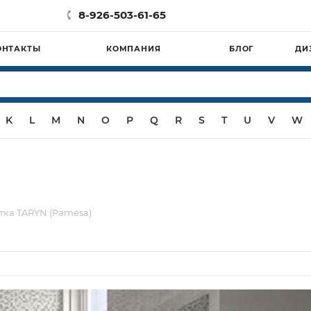
8-926-503-61-65
ОНТАКТЫ
КОМПАНИЯ
БЛОГ
ДИ
K
L
M
N
O
P
Q
R
S
T
U
V
W
тка TARYN (Pamesa)