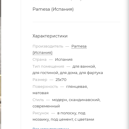
Pamesa (Испания)
Характеристики
Производитель
—
Pamesa
(Испания)
Страна
—
Испания
Тип помещения
—
для ванной,
для гостиной, для дома, для фартука
Размер
—
25x70
Поверхность
—
глянцевая,
матовая
Стиль
—
модерн, скандинавский,
современный
Рисунок
—
в полоску, под
мозаику, под цемент, с цветами