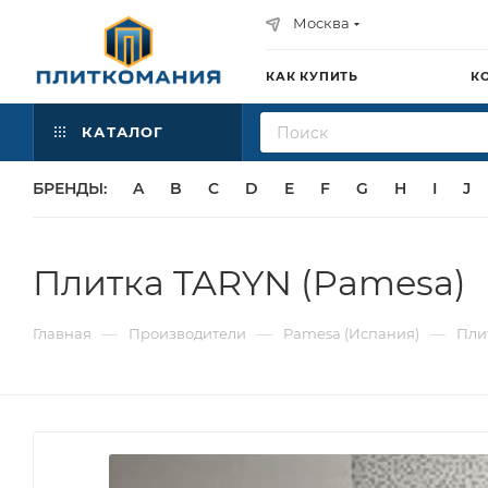
Москва
КАК КУПИТЬ
К
КАТАЛОГ
БРЕНДЫ:
A
B
C
D
E
F
G
H
I
J
Плитка TARYN (Pamesa)
—
—
—
Главная
Производители
Pamesa (Испания)
Пли