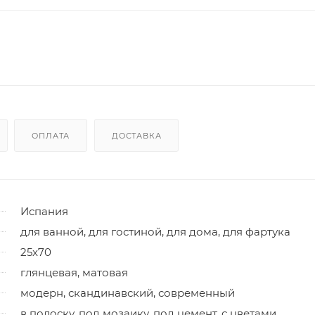
ОПЛАТА
ДОСТАВКА
Испания
для ванной, для гостиной, для дома, для фартука
25x70
глянцевая, матовая
модерн, скандинавский, современный
в полоску, под мозаику, под цемент, с цветами