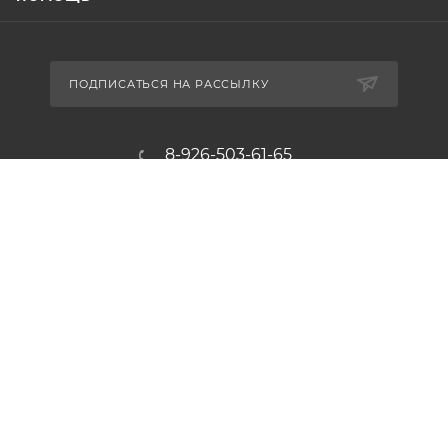
ПОДПИСАТЬСЯ НА РАССЫЛКУ
8-926-503-61-65
zakaz@plitkomania.ru
Москва, Варшавское шоссе, 37А,
стр.8 (склад самовывоза)