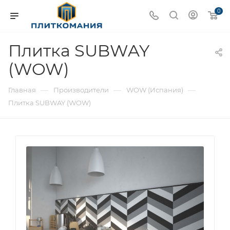
0
Плитка SUBWAY
(WOW)
—
—
—
Главная
Производители
WOW (Испания)
Плитка SUBWAY (WOW)