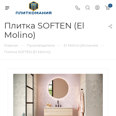
0
Плитка SOFTEN (El
Molino)
—
—
—
Главная
Производители
El Molino (Испания)
Плитка SOFTEN (El Molino)