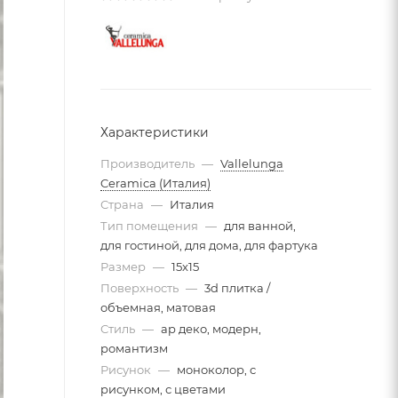
Характеристики
Производитель
—
Vallelunga
Ceramica (Италия)
Страна
—
Италия
Тип помещения
—
для ванной,
для гостиной, для дома, для фартука
Размер
—
15x15
Поверхность
—
3d плитка /
объемная, матовая
Стиль
—
ар деко, модерн,
романтизм
Рисунок
—
моноколор, с
рисунком, с цветами