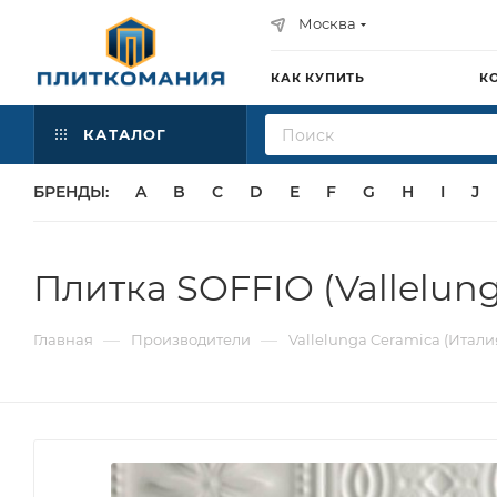
Москва
КАК КУПИТЬ
К
КАТАЛОГ
БРЕНДЫ:
A
B
C
D
E
F
G
H
I
J
Плитка SOFFIO (Vallelun
—
—
Главная
Производители
Vallelunga Ceramica (Итали