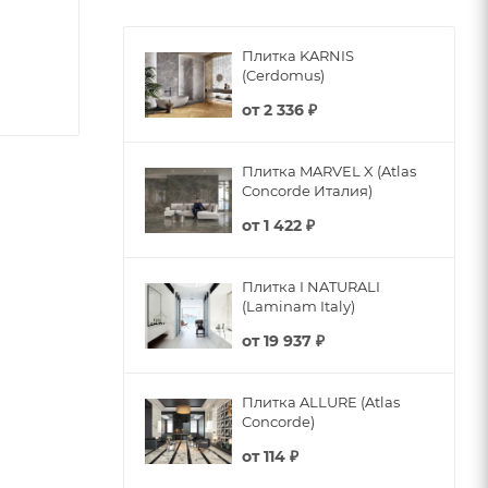
Плитка KARNIS
(Cerdomus)
от
2 336 ₽
Плитка MARVEL X (Atlas
Concorde Италия)
от
1 422 ₽
Плитка I NATURALI
(Laminam Italy)
от
19 937 ₽
Плитка ALLURE (Atlas
Concorde)
от
114 ₽