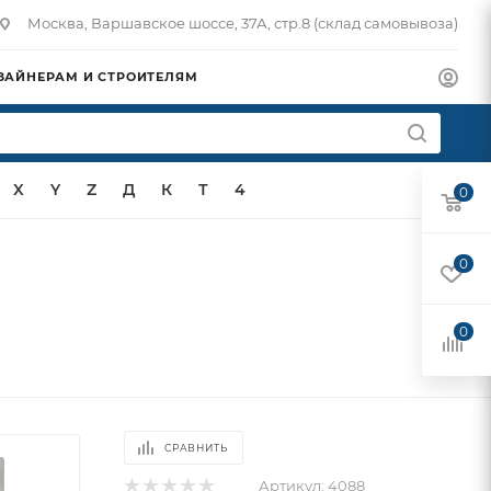
Москва, Варшавское шоссе, 37А, стр.8 (склад самовывоза)
ЗАЙНЕРАМ И СТРОИТЕЛЯМ
X
Y
Z
Д
К
Т
4
0
0
0
СРАВНИТЬ
Артикул:
4088