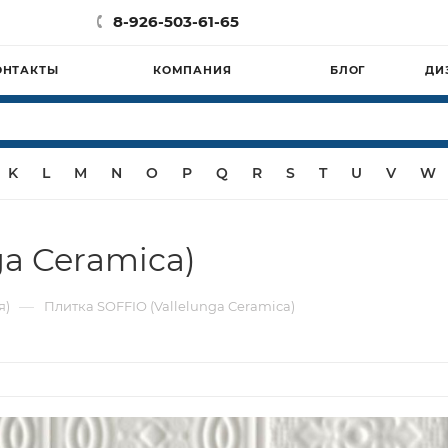
8-926-503-61-65
ОНТАКТЫ
КОМПАНИЯ
БЛОГ
ДИ
K
L
M
N
O
P
Q
R
S
T
U
V
W
ga Ceramica)
—
я)
Плитка SOFFIO (Vallelunga Ceramica)