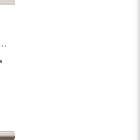
fio
a