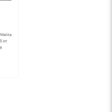
Matita
15 от
a