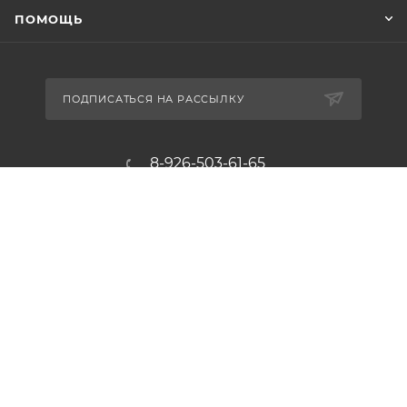
ПОМОЩЬ
ПОДПИСАТЬСЯ НА РАССЫЛКУ
8-926-503-61-65
zakaz@plitkomania.ru
Москва, Варшавское шоссе, 37А,
стр.8 (склад самовывоза)