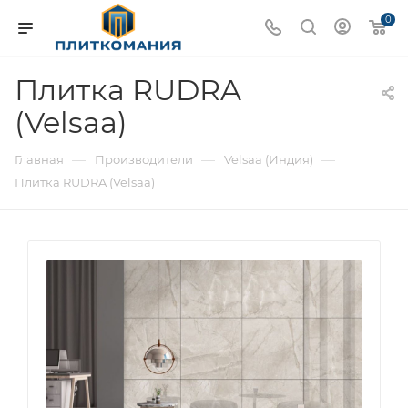
0
Плитка RUDRA
(Velsaa)
—
—
—
Главная
Производители
Velsaa (Индия)
Плитка RUDRA (Velsaa)