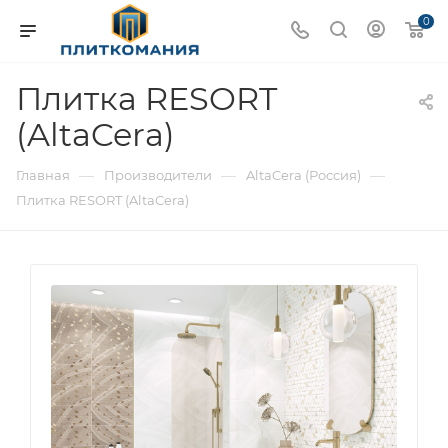
0
Плитка RESORT
(AltaCera)
—
—
—
Главная
Производители
AltaCera (Россия)
Плитка RESORT (AltaCera)