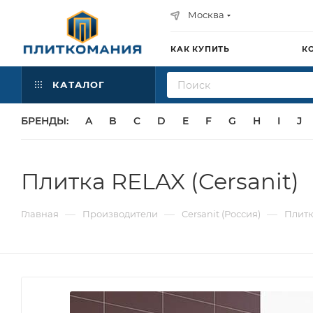
Москва
КАК КУПИТЬ
К
КАТАЛОГ
БРЕНДЫ:
A
B
C
D
E
F
G
H
I
J
Плитка RELAX (Cersanit)
—
—
—
Главная
Производители
Cersanit (Россия)
Плитк