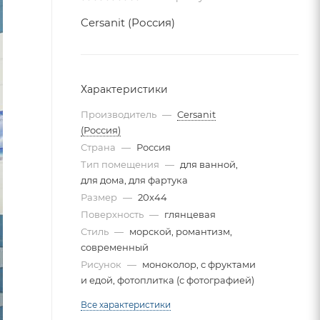
Cersanit (Россия)
Характеристики
Производитель
—
Cersanit
(Россия)
Страна
—
Россия
Тип помещения
—
для ванной,
для дома, для фартука
Размер
—
20x44
Поверхность
—
глянцевая
Стиль
—
морской, романтизм,
современный
Рисунок
—
моноколор, с фруктами
и едой, фотоплитка (с фотографией)
Все характеристики