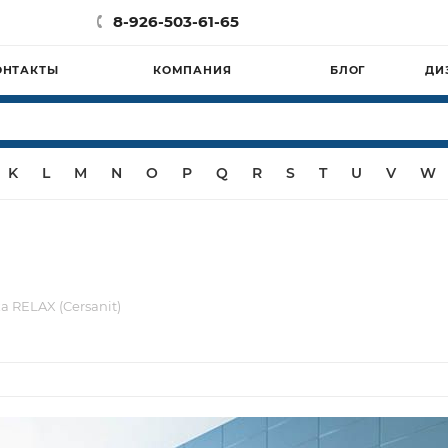
8-926-503-61-65
ОНТАКТЫ
КОМПАНИЯ
БЛОГ
ДИ
K
L
M
N
O
P
Q
R
S
T
U
V
W
а RELAX (Cersanit)