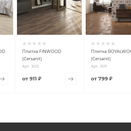
OD
Плитка FINWOOD
Плитка ROYALW
(Cersanit)
(Cersanit)
Арт.: 3012
Арт.: 3011
от
911 ₽
от
799 ₽