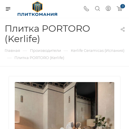
0
Плитка PORTORO
(Kerlife)
—
—
Главная
Производители
Kerlife Ceramicas (Испания)
—
Плитка PORTORO (Kerlife)