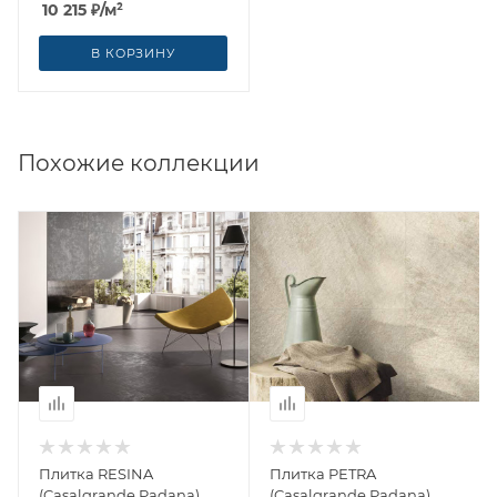
Casalgrande Padana
10 215
₽
/м²
(Италия)
В КОРЗИНУ
Похожие коллекции
Плитка RESINA
Плитка PETRA
(Casalgrande Padana)
(Casalgrande Padana)