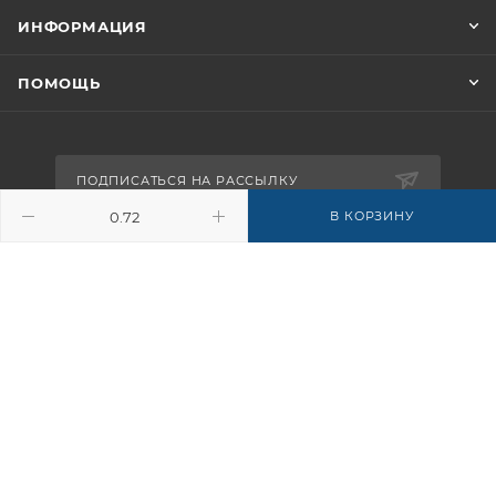
ИНФОРМАЦИЯ
ПОМОЩЬ
ПОДПИСАТЬСЯ НА РАССЫЛКУ
В КОРЗИНУ
8-926-503-61-65
zakaz@plitkomania.ru
Москва, Варшавское шоссе, 37А,
стр.8 (склад самовывоза)