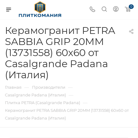
0
Керамогранит PETRA
SABBIA GRIP 20MM
(13731558) 60x60 от
Casalgrande Padana
(Италия)
—
—
Главная
Производители
—
Casalgrande Padana (Италия)
—
Плитка PETRA (Casalgrande Padana)
Керамогранит PETRA SABBIA GRIP 20MM (13731558) 60x60 от
Casalgrande Padana (Италия)