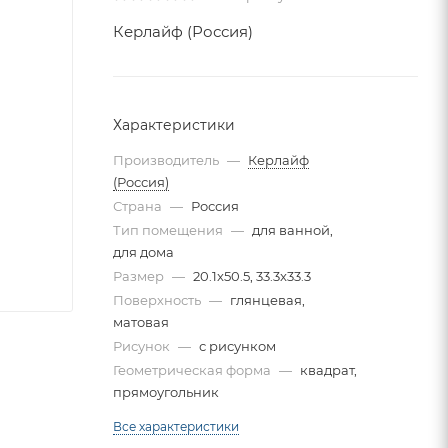
Керлайф (Россия)
Характеристики
Производитель
—
Керлайф
(Россия)
Страна
—
Россия
Тип помещения
—
для ванной,
для дома
Размер
—
20.1x50.5, 33.3x33.3
Поверхность
—
глянцевая,
матовая
Рисунок
—
с рисунком
Геометрическая форма
—
квадрат,
прямоугольник
Все характеристики