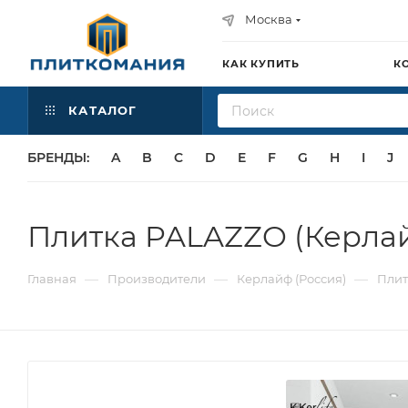
Москва
КАК КУПИТЬ
К
КАТАЛОГ
БРЕНДЫ:
A
B
C
D
E
F
G
H
I
J
Плитка PALAZZO (Керла
—
—
—
Главная
Производители
Керлайф (Россия)
Плит