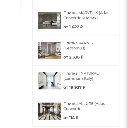
Плитка MARVEL X (Atlas
Concorde Италия)
от
1 422 ₽
Плитка KARNIS
(Cerdomus)
от
2 336 ₽
Плитка I NATURALI
(Laminam Italy)
от
19 937 ₽
Плитка ALLURE (Atlas
Concorde)
от
114 ₽