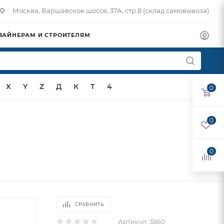
Москва, Варшавское шоссе, 37А, стр.8 (склад самовывоза)
ЗАЙНЕРАМ И СТРОИТЕЛЯМ
X
Y
Z
Д
К
Т
4
0
0
0
СРАВНИТЬ
Артикул:
3860