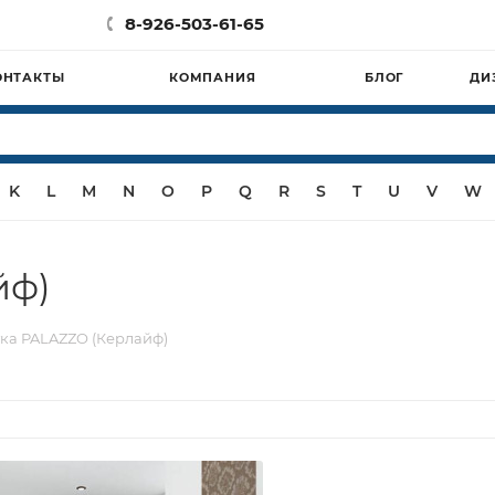
8-926-503-61-65
ОНТАКТЫ
КОМПАНИЯ
БЛОГ
ДИ
K
L
M
N
O
P
Q
R
S
T
U
V
W
йф)
ка PALAZZO (Керлайф)