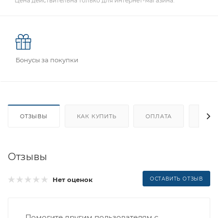
Цена действительна только для интернет-магазина.
Бонусы за покупки
ОТЗЫВЫ
КАК КУПИТЬ
ОПЛАТА
ДОС
Отзывы
Нет оценок
ОСТАВИТЬ ОТЗЫВ
Помогите другим пользователям с