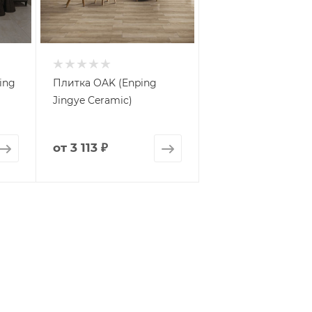
ing
Плитка OAK (Enping
Jingye Ceramic)
от
3 113 ₽