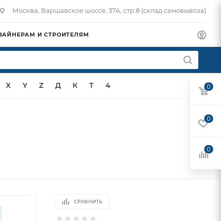
Москва, Варшавское шоссе, 37А, стр.8 (склад самовывоза)
ЗАЙНЕРАМ И СТРОИТЕЛЯМ
X
Y
Z
Д
К
Т
4
0
0
0
СРАВНИТЬ