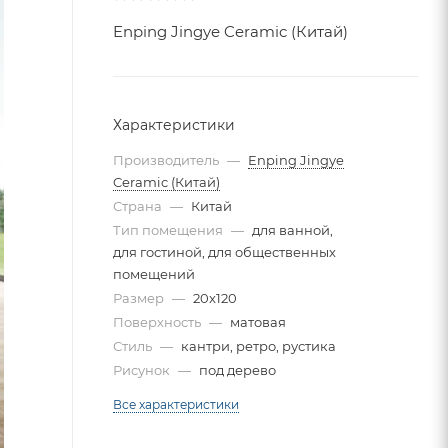
Enping Jingye Ceramic (Китай)
Характеристики
Производитель
—
Enping Jingye
Ceramic (Китай)
Страна
—
Китай
Тип помещения
—
для ванной,
для гостиной, для общественных
помещений
Размер
—
20x120
Поверхность
—
матовая
Стиль
—
кантри, ретро, рустика
Рисунок
—
под дерево
Все характеристики