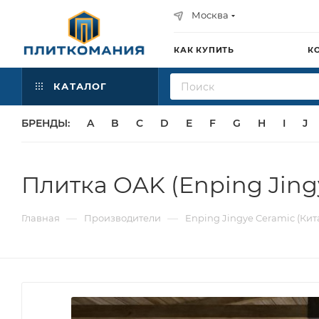
Москва
КАК КУПИТЬ
К
КАТАЛОГ
БРЕНДЫ:
A
B
C
D
E
F
G
H
I
J
Плитка OAK (Enping Jing
—
—
Главная
Производители
Enping Jingye Ceramic (Кит