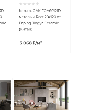
3D-
Кер.гр. OAK FOA60121D
0
матовый Rect 20x120 от
amic
Enping Jingye Ceramic
(Китай)
3 068
₽
/м²