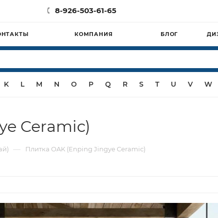
8-926-503-61-65
ОНТАКТЫ
КОМПАНИЯ
БЛОГ
ДИ
K
L
M
N
O
P
Q
R
S
T
U
V
W
ye Ceramic)
—
ай)
Плитка OAK (Enping Jingye Ceramic)