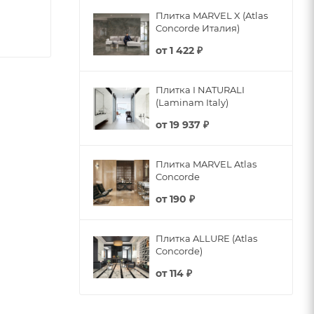
Плитка MARVEL X (Atlas
Concorde Италия)
от
1 422 ₽
Плитка I NATURALI
(Laminam Italy)
от
19 937 ₽
Плитка MARVEL Atlas
Concorde
от
190 ₽
Плитка ALLURE (Atlas
Concorde)
от
114 ₽