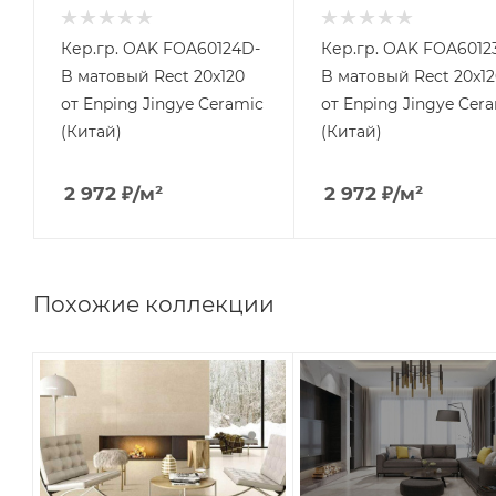
Кер.гр. OAK FOA60124D-
Кер.гр. OAK FOA6012
B матовый Rect 20x120
B матовый Rect 20x12
от Enping Jingye Ceramic
от Enping Jingye Cer
(Китай)
(Китай)
2 972
₽
/м²
2 972
₽
/м²
Похожие коллекции