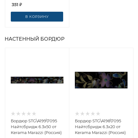
351
₽
В КОРЗИНУ
НАСТЕННЫЙ БОРДЮР
Бордюр STG\A199\7095
Бордюр STG\A198\7095
Найтсбридж 6.3x50 от
Найтсбридж 6.3x20 от
Kerama Marazzi (Россия)
Kerama Marazzi (Россия)