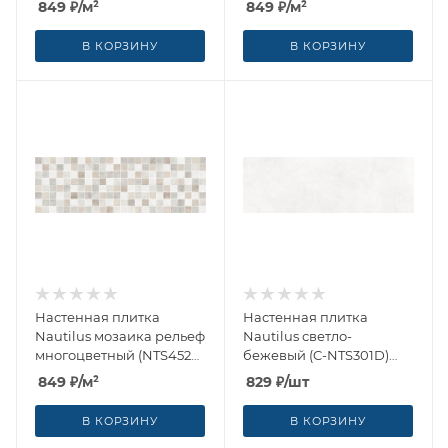
849
₽
/м²
849
₽
/м²
(Россия)
В КОРЗИНУ
В КОРЗИНУ
Настенная плитка
Настенная плитка
Nautilus мозаика рельеф
Nautilus светло-
многоцветный (NTS452D)
бежевый (C-NTS301D)
19.8x59.8 от Cersanit
19.8x59.8 от Cersanit
849
₽
/м²
829
₽
/шт
(Россия)
(Россия)
В КОРЗИНУ
В КОРЗИНУ