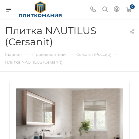
0
Плитка NAUTILUS
(Cersanit)
—
—
—
Главная
Производители
Cersanit (Россия)
Плитка NAUTILUS (Cersanit)